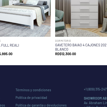
S
DORMITORIO
GAVETERO BAIAO 4 CAJONES 202
 FULL REALI
BLANCO
5,995.00
RD$
12,300.00
+1 (809) 315-247
Términos y condiciones
s
Política de privacidad
SHOWROOM AB
Av. Abraham Lin
seos
Política de garantía y devoluciones