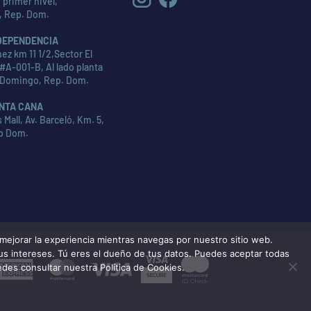
 primer nivel,
, Rep. Dom.
DEPENDENCIA
ez km 11 1/2,Sector El
#A-001-B, Al lado planta
 Domingo, Rep. Dom.
NTA CANA
Mall, Av. Barceló, Km. 5,
p Dom.
ejorar la experiencia mientras navegas por nuestro sitio web.
tus intereses. Tú eres el dueño de tus datos. Puedes aceptar todas
American
MasterCard
Visa
edes consultar nuestra Política de Cookies.
Express