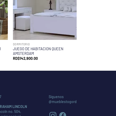
DORMITORIO
1
JUEGO DE HABITACION QUEEN
AMSTERDAM
RD$
142,900.00
7
Síguenos
@mueblestogord
RAHAM LINCOLN
coln no. 504,