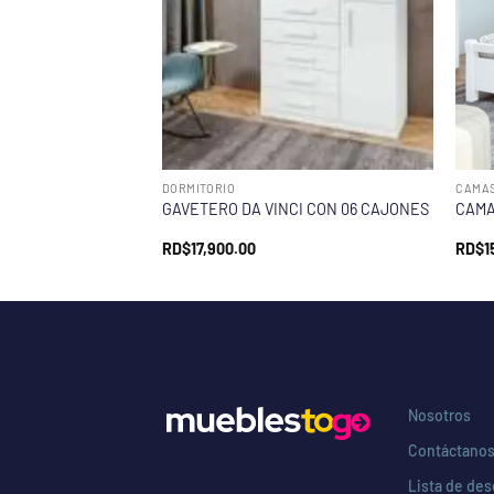
DORMITORIO
CAMA
GAVETERO DA VINCI CON 06 CAJONES
CAMA
RD$
17,900.00
RD$
1
Nosotros
Contáctano
Lista de de