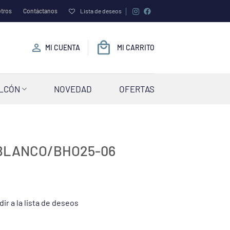
tros
Contáctanos
Lista de deseos
MI CUENTA
MI CARRITO
ALCÓN
NOVEDAD
OFERTAS
 BLANCO/BHO25-06
ir a la lista de deseos