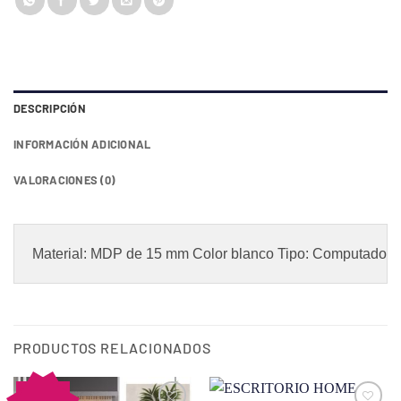
original
actual
era:
es:
RD$10,400.78.
RD$6,006.00.
DESCRIPCIÓN
INFORMACIÓN ADICIONAL
VALORACIONES (0)
Material: MDP de 15 mm Color blanco Tipo: Computadora /
PRODUCTOS RELACIONADOS