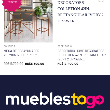
¡Oferta!
COMEDOR
ESCRITORIO
MESA DE DESAYUNADOR
ESCRITORIO HOME DECORATORS
VERMONT/COBRE *OF*
COLLETION 42IN. RECTANGULAR
IVORY 2 DRAWER…
El
El
RD$
11,700.00
RD$
5,800.00
RD$
12,400.00
precio
precio
original
actual
era:
es:
RD$11,700.00.
RD$5,800.00.