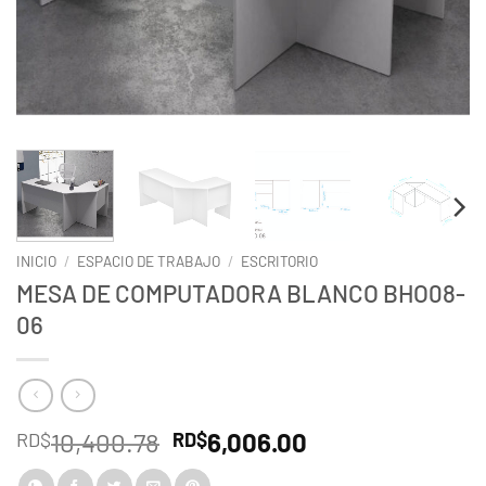
INICIO
/
ESPACIO DE TRABAJO
/
ESCRITORIO
MESA DE COMPUTADORA BLANCO BHO08-
06
El
El
10,400.78
6,006.00
RD$
RD$
precio
precio