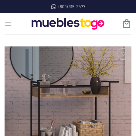
Saltar
(809) 315-2477
al
contenido