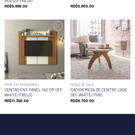
HUESO/ FREIJO
RD$
5,995.00
RD$
5,800.00
HOME ENTERTAINMENT
MESAS DE SALA
CENTRO ENT PANEL 140 CM OFF
CA0106 MESA DE CENTRO JADE
WHITE/ FREIJO
OFF WHITE/ PINO
RD$
11,350.00
RD$
6,700.00