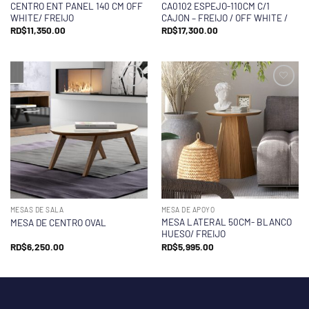
CENTRO ENT PANEL 140 CM OFF
CA0102 ESPEJO-110CM C/1
WHITE/ FREIJO
CAJON – FREIJO / OFF WHITE /
RD$
11,350.00
RD$
17,300.00
MESAS DE SALA
MESA DE APOYO
MESA LATERAL 50CM- BLANCO
MESA DE CENTRO OVAL
HUESO/ FREIJO
RD$
6,250.00
RD$
5,995.00