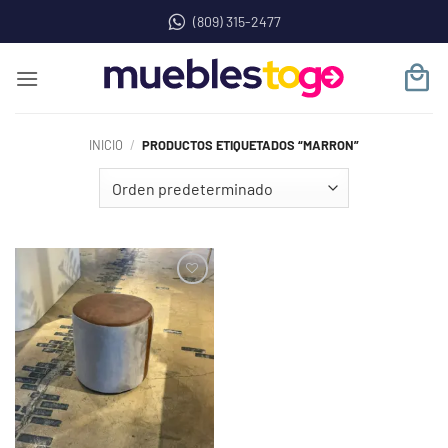
Saltar
(809) 315-2477
al
contenido
INICIO
/
PRODUCTOS ETIQUETADOS “MARRON”