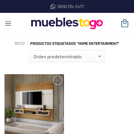
Saltar
(809) 315-2477
al
contenido
INICIO
/
PRODUCTOS ETIQUETADOS “HOME ENTERTAINMENT”