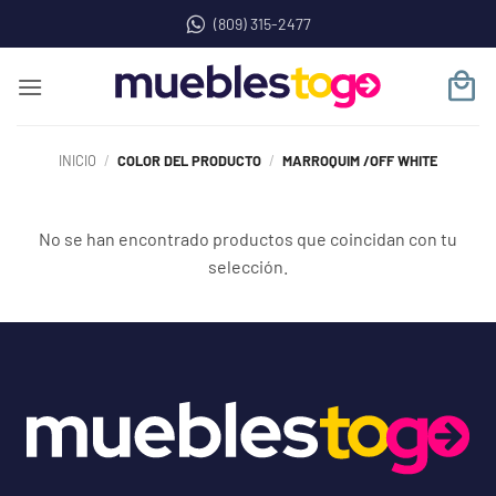
Saltar
(809) 315-2477
al
contenido
INICIO
/
COLOR DEL PRODUCTO
/
MARROQUIM /OFF WHITE
No se han encontrado productos que coincidan con tu
selección.