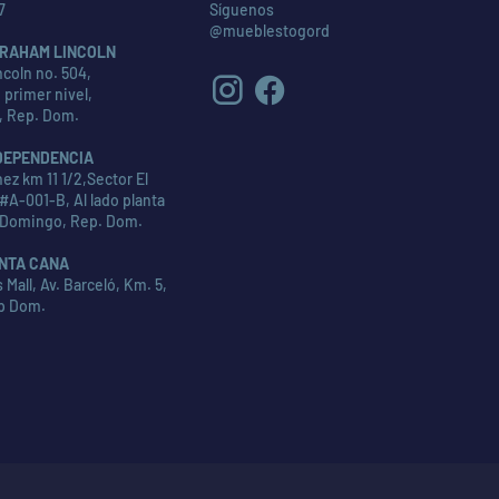
7
Síguenos
@mueblestogord
RAHAM LINCOLN
coln no. 504,
 primer nivel,
, Rep. Dom.
DEPENDENCIA
ez km 11 1/2,Sector El
#A-001-B, Al lado planta
 Domingo, Rep. Dom.
NTA CANA
Mall, Av. Barceló, Km. 5,
p Dom.