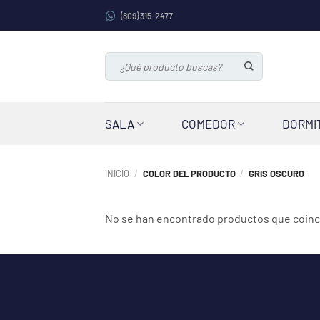
Saltar
(809) 315-2477
al
contenido
Buscar
por:
SALA
COMEDOR
DORMI
INICIO
/
COLOR DEL PRODUCTO
/
GRIS OSCURO
No se han encontrado productos que coinci