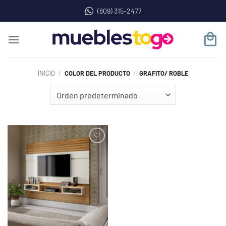
Saltar
(809) 315-2477
al
contenido
INICIO
/
COLOR DEL PRODUCTO
/
GRAFITO/ ROBLE