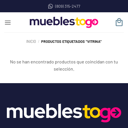
Saltar
(809) 315-2477
al
contenido
INICIO
/
PRODUCTOS ETIQUETADOS “VITRINA”
No se han encontrado productos que coincidan con tu
selección.